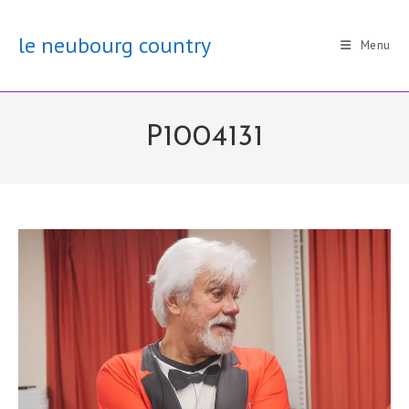
Skip
to
le neubourg country
Menu
content
P1004131