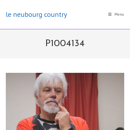
Skip
to
le neubourg country
Menu
content
P1004134