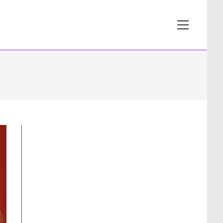
View
website
Menu