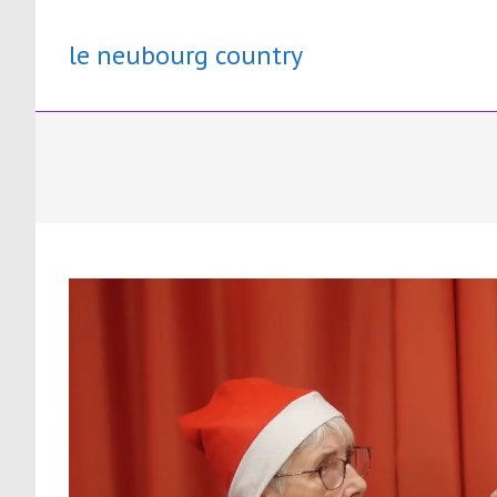
Skip
to
le neubourg country
content