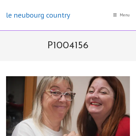
Skip
to
le neubourg country
Menu
content
P1004156