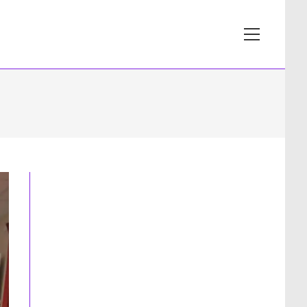
View
website
Menu