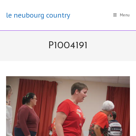
Skip
to
le neubourg country
Menu
content
P1004191