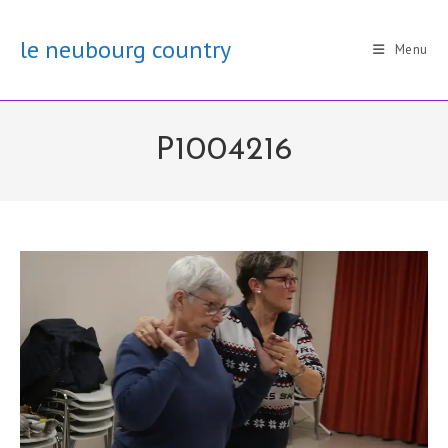
Skip
to
le neubourg country
Menu
content
P1004216