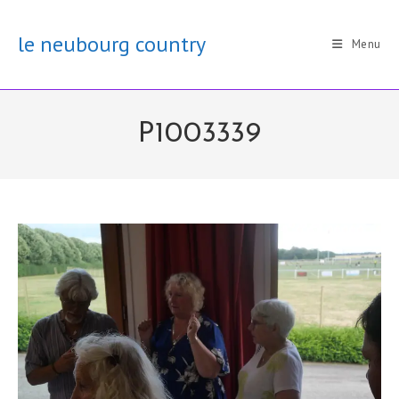
Skip
to
le neubourg country
Menu
content
P1003339