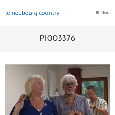
Skip
to
le neubourg country
Menu
content
P1003376