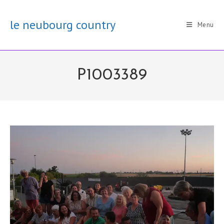
Skip
to
le neubourg country
Menu
content
P1003389