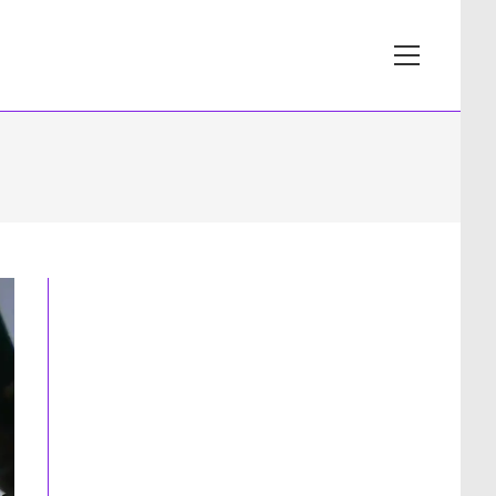
View
website
Menu