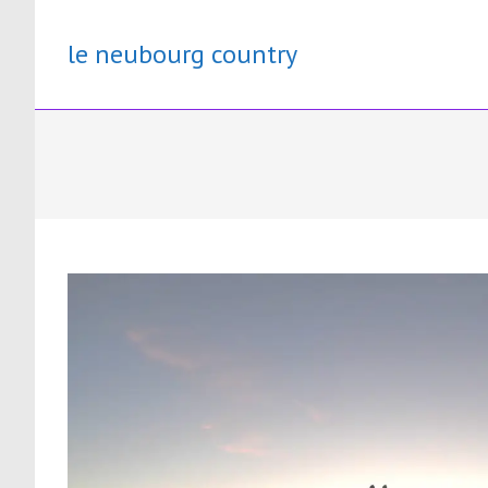
Skip
to
le neubourg country
content