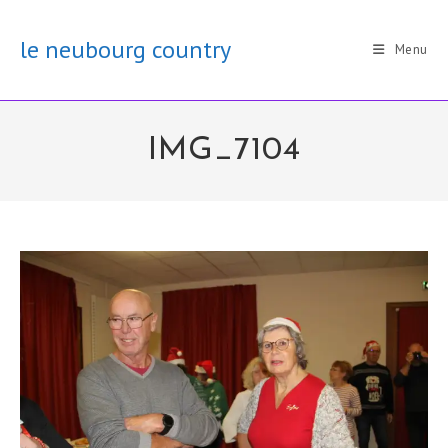
Skip
to
le neubourg country
Menu
content
IMG_7104