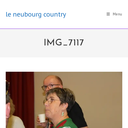
Skip
to
le neubourg country
Menu
content
IMG_7117