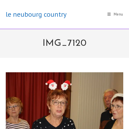
Skip
to
le neubourg country
Menu
content
IMG_7120