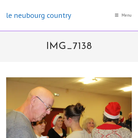
Skip
to
le neubourg country
Menu
content
IMG_7138