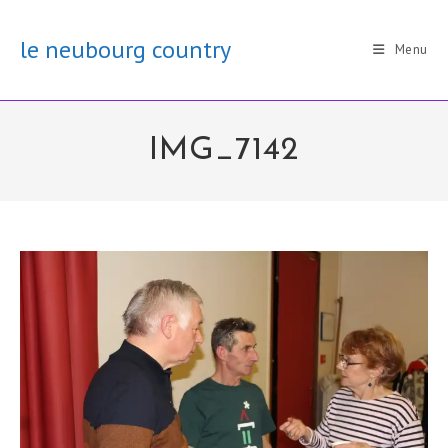
Skip
to
le neubourg country
Menu
content
IMG_7142