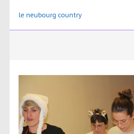
Skip
to
le neubourg country
content