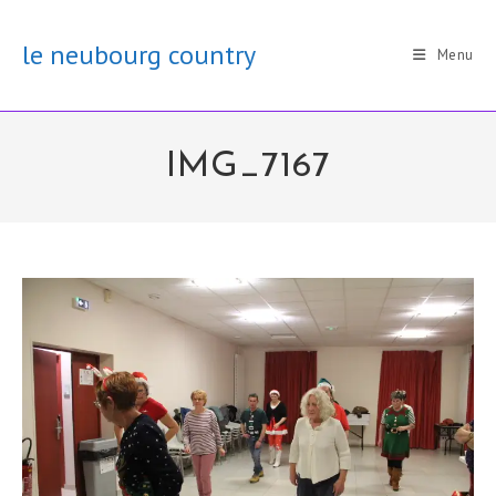
Skip
to
le neubourg country
Menu
content
IMG_7167