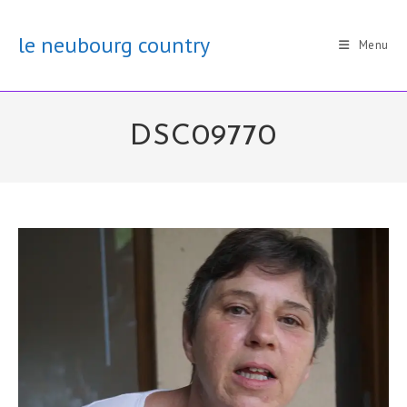
Skip
to
le neubourg country
Menu
content
DSC09770