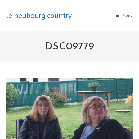
Skip
to
le neubourg country
Menu
content
DSC09779