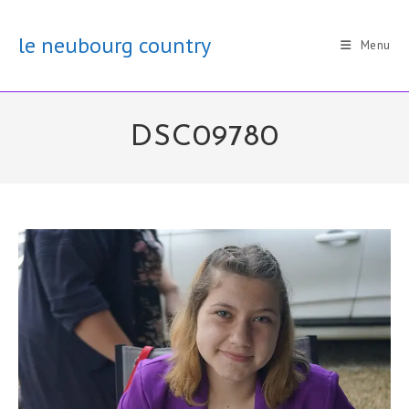
Skip
to
le neubourg country
Menu
content
DSC09780