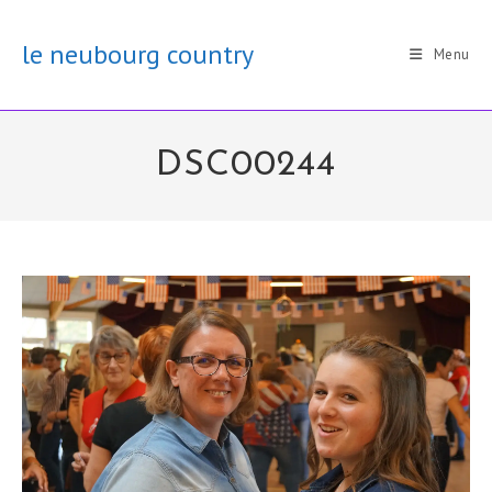
Skip
to
le neubourg country
Menu
content
DSC00244