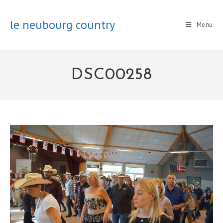
Skip
to
le neubourg country
Menu
content
DSC00258