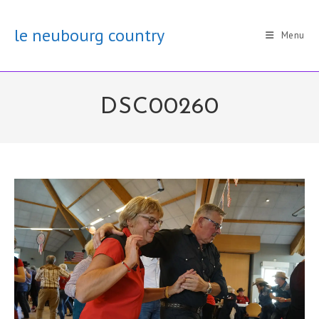
Skip
to
le neubourg country
Menu
content
DSC00260