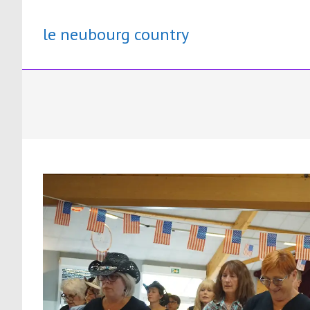
Skip
to
le neubourg country
content