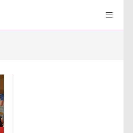
View
website
Menu