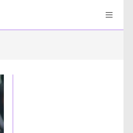
View
website
Menu