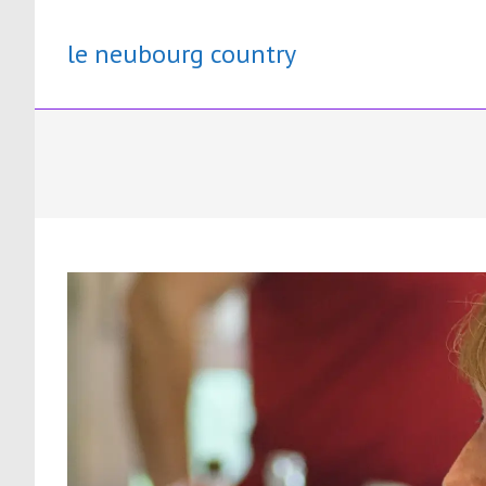
Skip
to
le neubourg country
content