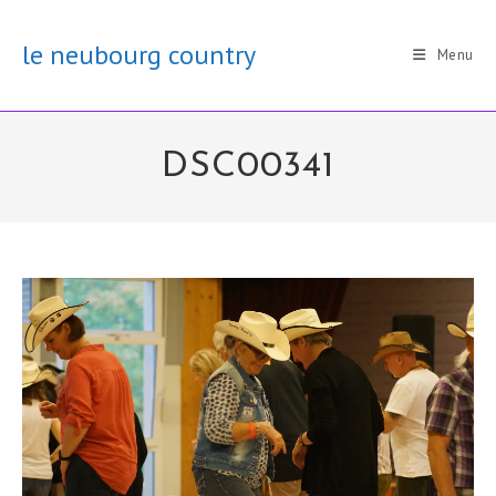
Skip
to
le neubourg country
Menu
content
DSC00341